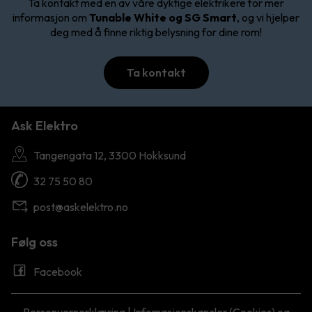
Ta kontakt med en av våre dyktige elektrikere for mer
informasjon om
Tunable White og SG Smart
, og vi hjelper
deg med å finne riktig belysning for dine rom!
Ta kontakt
Ask Elektro
Tangengata 12, 3300 Hokksund
32 75 50 80
post@askelektro.no
Følg oss
Facebook
Personvernerklæring
|
Infomasjonskapsler (Cookies) og