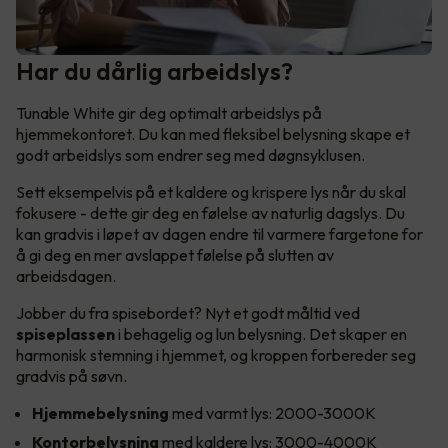
Har du dårlig arbeidslys?
Tunable White gir deg optimalt arbeidslys på
hjemmekontoret. Du kan med fleksibel belysning skape et
godt arbeidslys som endrer seg med døgnsyklusen.
Sett eksempelvis på et kaldere og krispere lys når du skal
fokusere - dette gir deg en følelse av naturlig dagslys. Du
kan gradvis i løpet av dagen endre til varmere fargetone for
å gi deg en mer avslappet følelse på slutten av
arbeidsdagen.
Jobber du fra spisebordet? Nyt et godt måltid ved
spiseplassen
i behagelig og lun belysning. Det skaper en
harmonisk stemning i hjemmet, og kroppen forbereder seg
gradvis på søvn.
Hjemmebelysning
med varmt lys: 2000-3000K
Kontorbelysning
med kaldere lys: 3000-4000K