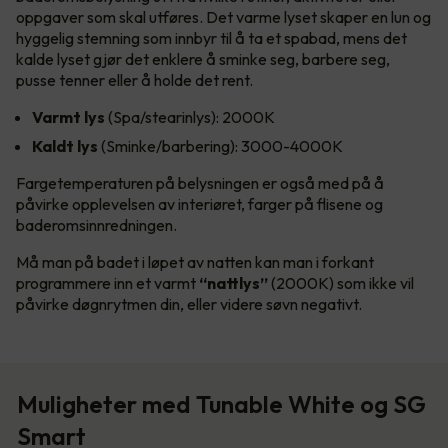
oppgaver som skal utføres. Det varme lyset skaper en lun og
hyggelig stemning som innbyr til å ta et spabad, mens det
kalde lyset gjør det enklere å sminke seg, barbere seg,
pusse tenner eller å holde det rent.
Varmt lys
(Spa/stearinlys): 2000K
Kaldt lys
(Sminke/barbering): 3000-4000K
Fargetemperaturen på belysningen er også med på å
påvirke opplevelsen av interiøret, farger på flisene og
baderomsinnredningen.
Må man på badet i løpet av natten kan man i forkant
programmere inn et varmt
“nattlys”
(2000K) som ikke vil
påvirke døgnrytmen din, eller videre søvn negativt.
Muligheter med Tunable White og SG
Smart