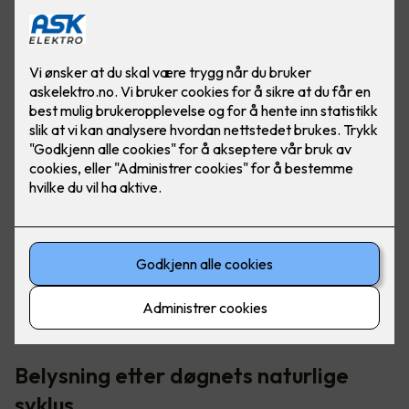
I norden har vi veldig varierende lysmengde - fra "polar
natt" til midnattssol. Det er her riktig belysning blir så
viktig, for å opprettholde riktig døgnrytme.
Belysning etter døgnets naturlige
syklus