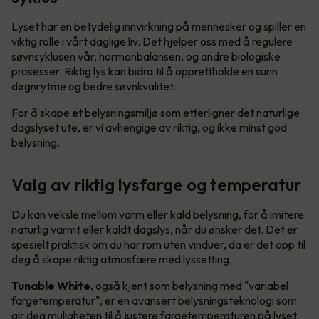
Lyset har en betydelig innvirkning på mennesker og spiller en
viktig rolle i vårt daglige liv. Det hjelper oss med å regulere
søvnsyklusen vår, hormonbalansen, og andre biologiske
prosesser. Riktig lys kan bidra til å opprettholde en sunn
døgnrytme og bedre søvnkvalitet.
For å skape et belysningsmiljø som etterligner det naturlige
dagslyset ute, er vi avhengige av riktig, og ikke minst god
belysning.
Valg av riktig lysfarge og temperatur
Du kan veksle mellom varm eller kald belysning, for å imitere
naturlig varmt eller kaldt dagslys, når du ønsker det. Det er
spesielt praktisk om du har rom uten vinduer, da er det opp til
deg å skape riktig atmosfære med lyssetting.
Tunable White
, også kjent som belysning med "variabel
fargetemperatur", er en avansert belysningsteknologi som
gir deg muligheten til å justere fargetemperaturen på lyset.