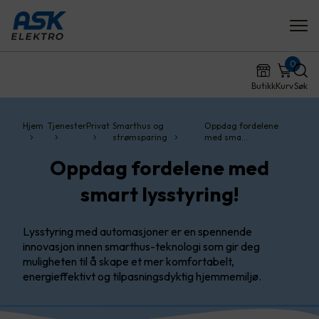
0
Butikk
Kurv
Søk
Hjem
Tjenester
Privat
Smarthus og
Oppdag fordelene
strømsparing
med sma…
Oppdag fordelene med
smart lysstyring!
Lysstyring med automasjoner er en spennende
innovasjon innen smarthus-teknologi som gir deg
muligheten til å skape et mer komfortabelt,
energieffektivt og tilpasningsdyktig hjemmemiljø.