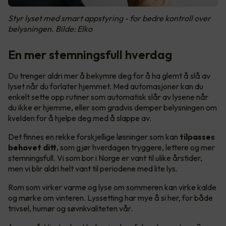
Styr lyset med smart appstyring - for bedre kontroll over
belysningen. Bilde: Elko
En mer stemningsfull hverdag
Du trenger aldri mer å bekymre deg for å ha glemt å slå av
lyset når du forlater hjemmet. Med automasjoner kan du
enkelt sette opp rutiner som automatisk slår av lysene når
du ikke er hjemme, eller som gradvis demper belysningen om
kvelden for å hjelpe deg med å slappe av.
Det finnes en rekke forskjellige løsninger som kan
tilpasses
behovet ditt
, som gjør hverdagen tryggere, lettere og mer
stemningsfull. Vi som bor i Norge er vant til ulike årstider,
men vi blir aldri helt vant til periodene med lite lys.
Rom som virker varme og lyse om sommeren kan virke kalde
og mørke om vinteren. Lyssetting har mye å si her, for både
trivsel, humør og søvnkvaliteten vår.