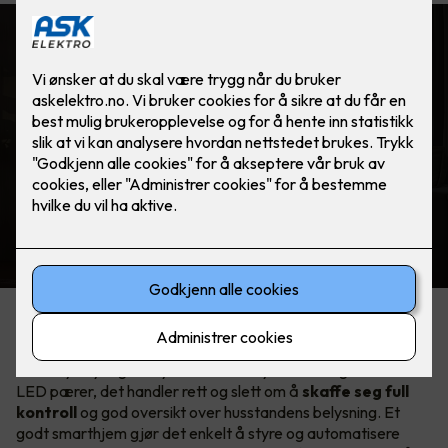
ELKO Smart
Automatisk lys ved bevegelse. Helt
automagisk!
Hva er egentlig smart lysstyring?
Smart lysstyring er mye mer enn å bytte til energieffektive
LED pærer, det handler rett og slett om å
skaffe seg full
kontroll
og god oversikt over husstandens belysning. Et
godt smarthjem gjør det enkelt å styre og automatisere