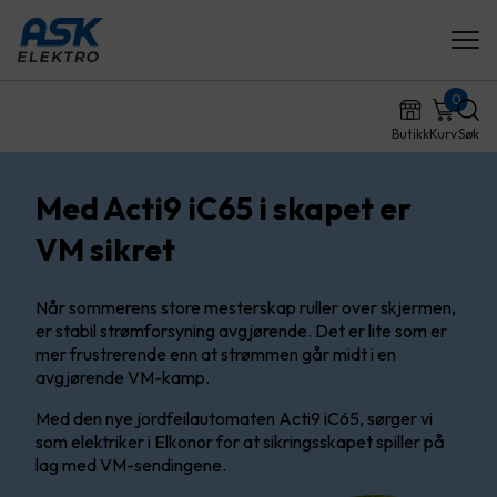
0
Butikk
Kurv
Søk
Med Acti9 iC65 i skapet er
VM sikret
Når sommerens store mesterskap ruller over skjermen,
er stabil strømforsyning avgjørende. Det er lite som er
mer frustrerende enn at strømmen går midt i en
avgjørende VM-kamp.
Med den nye jordfeilautomaten Acti9 iC65, sørger vi
som elektriker i Elkonor for at sikringsskapet spiller på
lag med VM-sendingene.