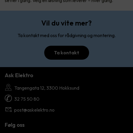
setter i gang. Velg en løsning som leverer – hver gang.
Vil du vite mer?
Ta kontakt med oss for rådgivning og montering.
Ta kontakt
Ask Elektro
Tangengata 12, 3300 Hokksund
32 75 50 80
post@askelektro.no
Følg oss