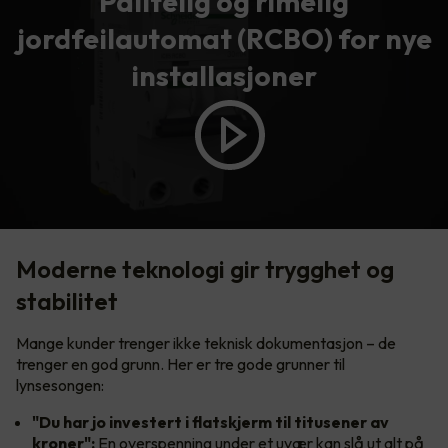
Pålitelig og rimelig
jordfeilautomat (RCBO) for nye
installasjoner
Moderne teknologi gir trygghet og
stabilitet
Mange kunder trenger ikke teknisk dokumentasjon – de
trenger en god grunn. Her er tre gode grunner til
lynsesongen:
"Du har jo investert i flatskjerm til titusener av
kroner":
En overspenning under et uvær kan slå ut alt på