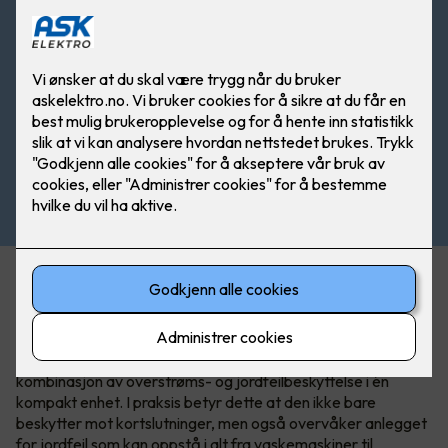
Acti9 iC65 - jordfeilautomaten med
to funksjoner.
Acti9 iC65 RCBO er ikke bare en sikring det er en
kombinasjon av overstrøms- og jordfeilbeskyttelse i én
kompakt enhet. I praksis betyr dette at den ikke bare
beskytter mot kortslutninger, men også overvåker anlegget
for jordfeil som kan oppstå i alt fra vaskemaskiner til