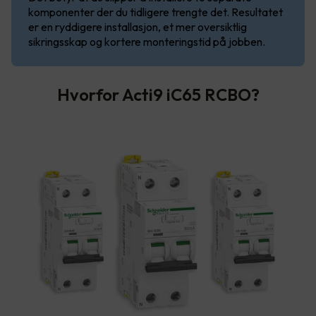
komponenter der du tidligere trengte det. Resultatet
er en ryddigere installasjon, et mer oversiktlig
sikringsskap og kortere monteringstid på jobben.
Hvorfor Acti9 iC65 RCBO?