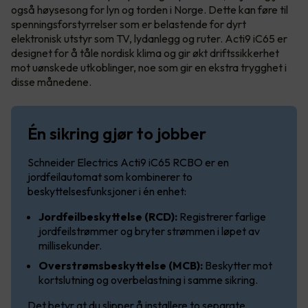
også høysesong for lyn og torden i Norge. Dette kan føre til
spenningsforstyrrelser som er belastende for dyrt
elektronisk utstyr som TV, lydanlegg og ruter. Acti9 iC65 er
designet for å tåle nordisk klima og gir økt driftssikkerhet
mot uønskede utkoblinger, noe som gir en ekstra trygghet i
disse månedene.
Én sikring gjør to jobber
Schneider Electrics Acti9 iC65 RCBO er en
jordfeilautomat som kombinerer to
beskyttelsesfunksjoner i én enhet:
Jordfeilbeskyttelse (RCD):
Registrerer farlige
jordfeilstrømmer og bryter strømmen i løpet av
millisekunder.
Overstrømsbeskyttelse (MCB):
Beskytter mot
kortslutning og overbelastning i samme sikring.
Det betyr at du slipper å installere to separate