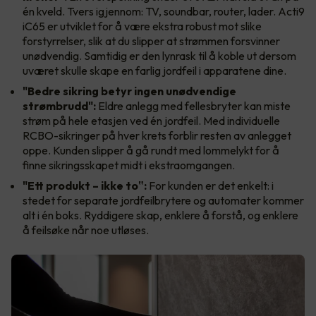
én kveld. Tvers igjennom: TV, soundbar, router, lader. Acti9
iC65 er utviklet for å være ekstra robust mot slike
forstyrrelser, slik at du slipper at strømmen forsvinner
unødvendig. Samtidig er den lynrask til å koble ut dersom
uværet skulle skape en farlig jordfeil i apparatene dine.
"Bedre sikring betyr ingen unødvendige
strømbrudd":
Eldre anlegg med fellesbryter kan miste
strøm på hele etasjen ved én jordfeil. Med individuelle
RCBO-sikringer på hver krets forblir resten av anlegget
oppe. Kunden slipper å gå rundt med lommelykt for å
finne sikringsskapet midt i ekstraomgangen.
"Ett produkt – ikke to‟:
For kunden er det enkelt: i
stedet for separate jordfeilbrytere og automater kommer
alt i én boks. Ryddigere skap, enklere å forstå, og enklere
å feilsøke når noe utløses.