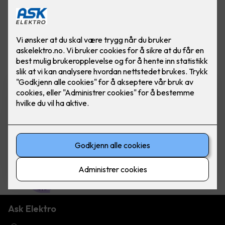
Vis flere
filtre
Varmefolie med
isolasjonsplate - Ferdig
montert pr kvm
Varmefolie 100cm som
parkettunderlag, 70m rull - fra Heatit
Controls. Pris ferdig montert per kvm.
980
,-
Ask Elektro