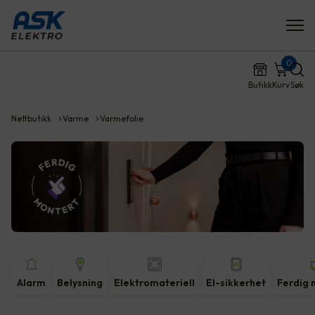
0
Butikk
Kurv
Søk
Nettbutikk
Varme
Varmefolie
Alarm
Belysning
Elektromateriell
El-sikkerhet
Ferdig 