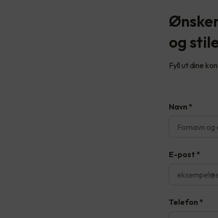
Ønsker
og stil
Fyll ut dine ko
Navn
*
E-post
*
Telefon
*