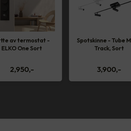
tte av termostat -
Spotskinne - Tube M
ELKO One Sort
Track, Sort
2,950
,-
3,900
,-