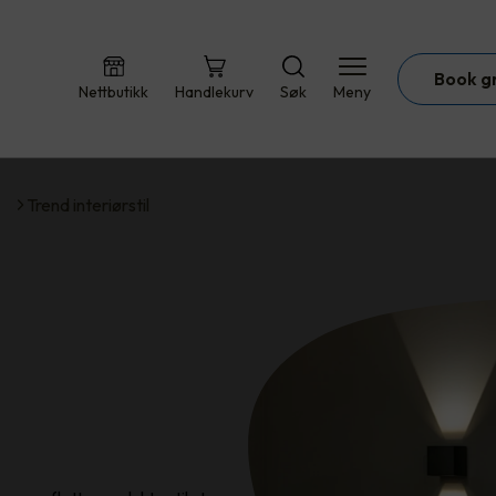
Book g
Nettbutikk
Handlekurv
Søk
Meny
Trend interiørstil