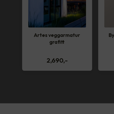
Artes veggarmatur
By
grafitt
2,690
,-