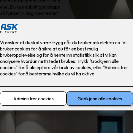
ere av flotte produkter til stue,
dene. Du kan enkelt gjenskape
 så hjelper vi deg med resten!