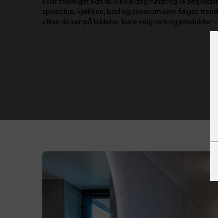
I vår stilvelger kan du klikke deg rundt og la deg inspir
spisestue, kjøkken, bad og soverom som følger tren
stilen du ser på bildene, bare velg rom og produkter -