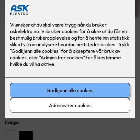
8 stk sorte LED downlights
rehab inkl. LED dimmer
Ferdig skiftet - Junistar ECO 2700 m/ LED
dimmer, fra SG Armaturen.
Flott LED downlight med 42 graders spredning og 30
graders vipp i to retninger til innendørs bruke, inkl. LED
dimmer. Inkludert montering.
Farge