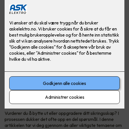
Få full kontroll over ditt sikringsskap
Vurderer du å bytte ut eller oppgradere ditt sikringsskap? I
prosessen dukker det ofte opp en del spørsmål. I denne
artikkelen tar vi deg gjennom de aller viktigste temaene om