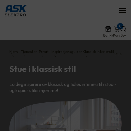
0
Butikk
Kurv
Søk
Hjem
Tjenester
Privat
Inspirasjonsguiden
Klassisk interiørstil
Stue
Stue i klassisk stil
La deg inspirere av klassisk og tidløs interiørstil i stua -
og kopier stilen hjemme!