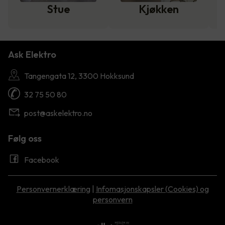
Stue
Kjøkken
Ask Elektro
Tangengata 12, 3300 Hokksund
32 75 50 80
post@askelektro.no
Følg oss
Facebook
Personvernerklæring
|
Infomasjonskapsler (Cookies) og
personvern