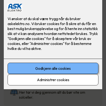
Solcellekalkulator
Beregn pris for solceller til bolig, fritidsbolig og
mindre næringsbygg.
Solcellestøtte fra Enova
Visste du at du kan få støtte når du velger
klimasmarte løsninger?
Hva er fordelene med solceller?
Her tar vi deg gjennom alt du bør vite om
solceller.