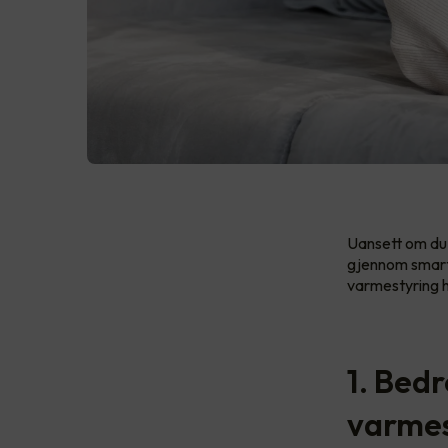
Uansett om du
gjennom smart 
varmestyring 
1. Bed
varmes