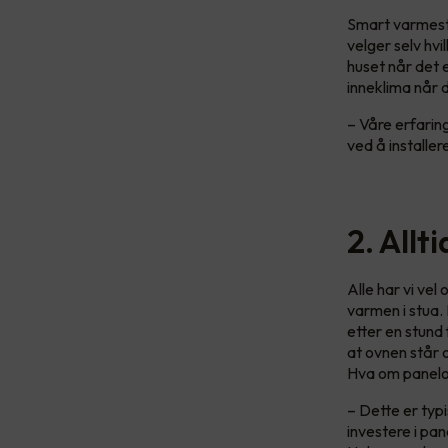
Smart varmest
velger selv hv
huset når det e
inneklima når
– Våre erfarin
ved å installe
2. Allt
Alle har vi ve
varmen i stua. 
etter en stund 
at ovnen står o
Hva om panelov
– Dette er typ
investere i pa