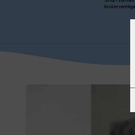
Smart varmesty
brukervennlige 