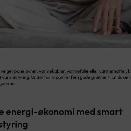
 velger panelovner,
varmekabler, varmefolie eller varmematter,
k
varmestyring. Under har vi samlet fem gode grunner til at du bør
hjemme:
re energi-økonomi med smart
tyring