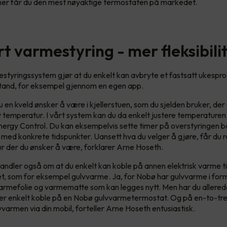
er får du den mest nøyaktige termostaten på markedet.
t varmestyring - mer fleksibili
styringssystem gjør at du enkelt kan avbryte et fastsatt ukespr
usstand, for eksempel gjennom en egen app.
du en kveld ønsker å være i kjellerstuen, som du sjelden bruker, de
v temperatur. I vårt system kan du da enkelt justere temperature
ergy Control. Du kan eksempelvis sette timer på overstyringen
r med konkrete tidspunkter. Uansett hva du velger å gjøre, får du 
 der du ønsker å være, forklarer Arne Hoseth.
 handler også om at du enkelt kan koble på annen elektrisk varme ti
, som for eksempel gulvvarme. Ja, for Nobø har gulvvarme i for
armefolie og varmematte som kan legges nytt. Men har du allere
ker enkelt koble på en Nobø gulvvarmetermostat. Og på en-to-tre
vvarmen via din mobil, forteller Arne Hoseth entusiastisk.