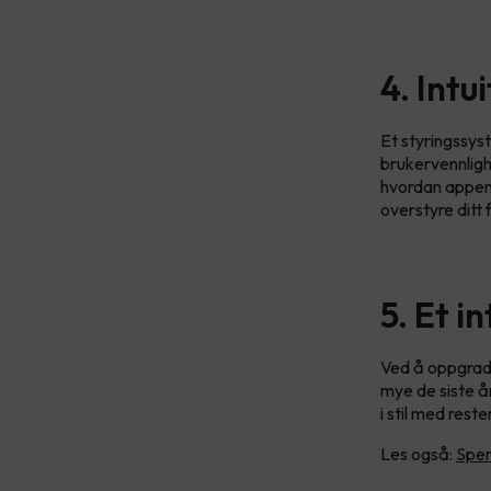
4. Intu
Et styringssys
brukervennligh
hvordan appen 
overstyre ditt 
5. Et i
Ved å oppgrade
mye de siste å
i stil med reste
Les også:
Spen