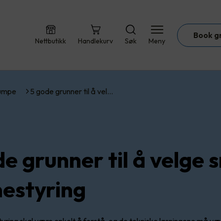
Book g
Nettbutikk
Handlekurv
Søk
Meny
umpe
5 gode grunner til å vel…
de grunner til å velge 
estyring