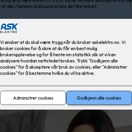
ring skal være enkelt å forstå, og de tekniske løsningene må væ
at alle i familien skal kunne bruke det like enkelt.