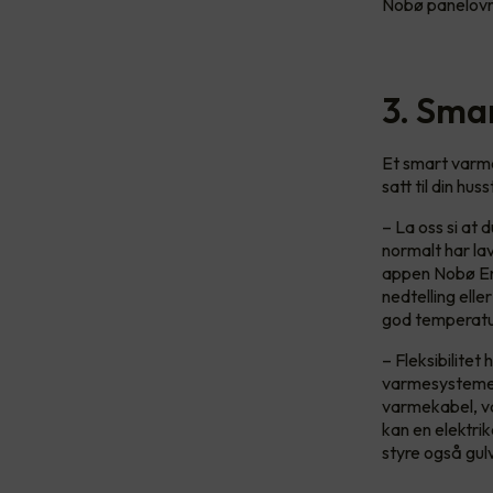
Nobø panelovn
3. Smar
Et smart varme
satt til din h
– La oss si at 
normalt har la
appen Nobø En
nedtelling elle
god temperatur
– Fleksibilitet
varmesystemet
varmekabel, v
kan en elektri
styre også gul