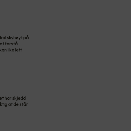
trol skyhøyt på
et forstå
n like lett
et har skjedd
tig at de står