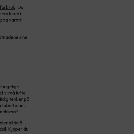
forbruk
. Du
peraturen i
lig og varmt
ostnadene sine
behagelige
at vi må lufte
tidig tenker på
rtabelt inne.
nneklima?
er alltid å
bil. Kjøper du