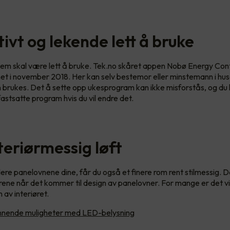
itivt og lekende lett å bruke
tem skal være lett å bruke. Tek.no skåret appen Nobø Energy Con
et i november 2018. Her kan selv bestemor eller minstemann i hus
brukes. Det å sette opp ukesprogram kan ikke misforstås, og du ka
fastsatte program hvis du vil endre det.
nteriørmessig løft
re panelovnene dine, får du også et finere rom rent stilmessig. D
rene når det kommer til design av panelovner. For mange er det vik
n av interiøret.
nende muligheter med LED-belysning