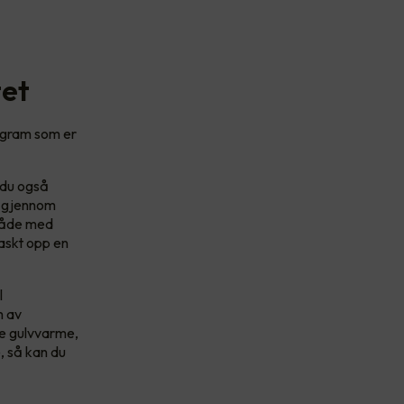
tet
ogram som er
r du også
n gjennom
 både med
raskt opp en
l
m av
de gulvvarme,
, så kan du