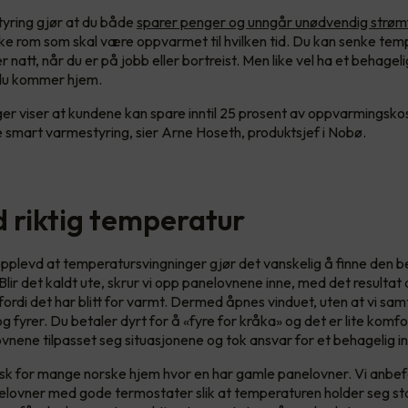
yring gjør at du både
sparer penger og unngår unødvendig strøm
ilke rom som skal være oppvarmet til hvilken tid. Du kan senke tem
r natt, når du er på jobb eller bortreist. Men like vel ha et behage
 du kommer hjem.
ger viser at kundene kan spare inntil 25 prosent av oppvarmingsk
re smart varmestyring, sier Arne Hoseth, produktsjef i Nobø.
id riktig temperatur
l opplevd at temperatursvingninger gjør det vanskelig å finne den 
Blir det kaldt ute, skrur vi opp panelovnene inne, med det resultat 
fordi det har blitt for varmt. Dermed åpnes vinduet, uten at vi sam
g fyrer. Du betaler dyrt for å «fyre for kråka» og det er lite komfo
nene tilpasset seg situasjonene og tok ansvar for et behagelig i
isk for mange norske hjem hvor en har gamle panelovner. Vi anbefal
nelovner med gode termostater slik at temperaturen holder seg sta