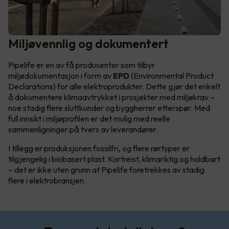
Miljøvennlig og dokumentert
Pipelife er en av få produsenter som tilbyr
miljødokumentasjon i form av
EPD
(Environmental Product
Declarations) for alle elektroprodukter. Dette gjør det enkelt
å dokumentere klimaavtrykket i prosjekter med miljøkrav –
noe stadig flere sluttkunder og byggherrer etterspør. Med
full innsikt i miljøprofilen er det mulig med reelle
sammenligninger på tvers av leverandører.
I tillegg er produksjonen fossilfri, og flere rørtyper er
tilgjengelig i biobasert plast. Kortreist, klimariktig og holdbart
– det er ikke uten grunn at Pipelife foretrekkes av stadig
flere i elektrobransjen.