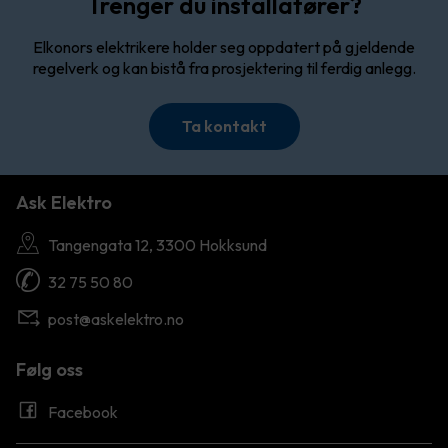
Trenger du installatører?
Elkonors elektrikere holder seg oppdatert på gjeldende
regelverk og kan bistå fra prosjektering til ferdig anlegg.
Ta kontakt
Ask Elektro
Tangengata 12, 3300 Hokksund
32 75 50 80
post@askelektro.no
Følg oss
Facebook