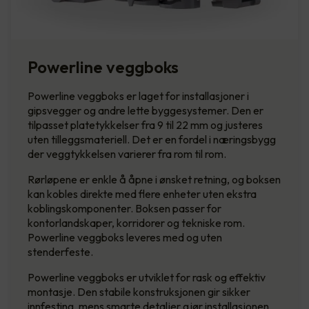
Powerline veggboks
Powerline veggboks er laget for installasjoner i
gipsvegger og andre lette byggesystemer. Den er
tilpasset platetykkelser fra 9 til 22 mm og justeres
uten tilleggsmateriell. Det er en fordel i næringsbygg
der veggtykkelsen varierer fra rom til rom.
Rørløpene er enkle å åpne i ønsket retning, og boksen
kan kobles direkte med flere enheter uten ekstra
koblingskomponenter. Boksen passer for
kontorlandskaper, korridorer og tekniske rom.
Powerline veggboks leveres med og uten
stenderfeste.
Powerline veggboks er utviklet for rask og effektiv
montasje. Den stabile konstruksjonen gir sikker
innfesting, mens smarte detaljer gjør installasjonen