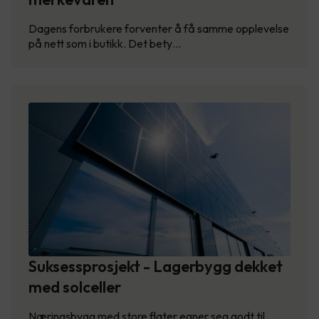
Dagens forbrukere forventer å få samme opplevelse
på nett som i butikk. Det bety…
Suksessprosjekt - Lagerbygg dekket
med solceller
Næringsbygg med store flater egner seg godt til