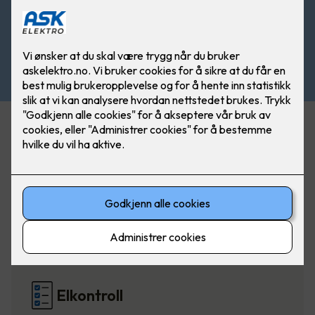
Belysning
Elbillading
Elkontroll