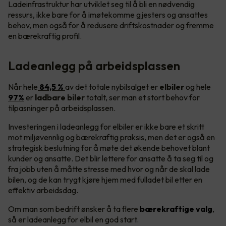
Ladeinfrastruktur har utviklet seg til å bli en nødvendig
ressurs, ikke bare for å imøtekomme gjesters og ansattes
behov, men også for å redusere driftskostnader og fremme
en bærekraftig profil.
Ladeanlegg på arbeidsplassen
Når hele
84,5 %
av det totale nybilsalget er
elbiler
og hele
97%
er
ladbare biler
totalt, ser man et stort behov for
tilpasninger på arbeidsplassen.
Investeringen i ladeanlegg for elbiler er ikke bare et skritt
mot miljøvennlig og bærekraftig praksis, men det er også en
strategisk beslutning for å møte det økende behovet blant
kunder og ansatte. Det blir lettere for ansatte å ta seg til og
fra jobb uten å måtte stresse med hvor og når de skal lade
bilen, og de kan trygt kjøre hjem med fulladet bil etter en
effektiv arbeidsdag.
Om man som bedrift ønsker å ta flere
bærekraftige valg
,
så er ladeanlegg for elbil en god start.