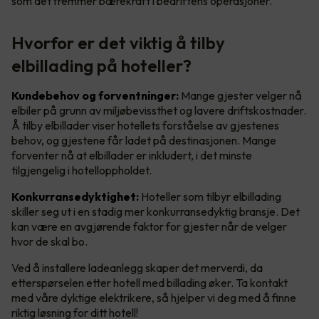
som det fremmer bærekraft i bedriftens operasjoner.
Hvorfor er det viktig å tilby
elbillading på hoteller?
Kundebehov og forventninger:
Mange gjester velger nå
elbiler på grunn av miljøbevissthet og lavere driftskostnader.
Å tilby elbillader viser hotellets forståelse av gjestenes
behov, og gjestene får ladet på destinasjonen. Mange
forventer nå at elbillader er inkludert, i det minste
tilgjengelig i hotelloppholdet.
Konkurransedyktighet:
Hoteller som tilbyr elbillading
skiller seg ut i en stadig mer konkurransedyktig bransje. Det
kan være en avgjørende faktor for gjester når de velger
hvor de skal bo.
Ved å installere ladeanlegg skaper det merverdi, da
etterspørselen etter hotell med billading øker. Ta kontakt
med våre dyktige elektrikere, så hjelper vi deg med å finne
riktig løsning for ditt hotell!