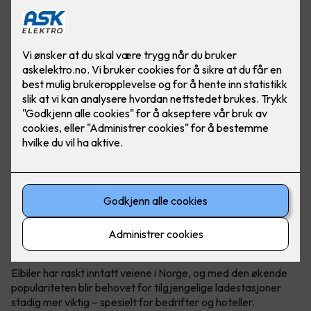
Elbil er fremtiden. Gjør hverdagen til ansatte og gjester
enklere ved å installere ladeanlegg på arbeidsplassen.
Foto: Marthe Thu (Zaptec)
Utskifting til elbiler
Elbiler har raskt inntatt veiene i Norge, og med den økende
populariteten blir behovet for tilgjengelige ladestasjoner
stadig mer viktig – spesielt for bedrifter og hoteller.