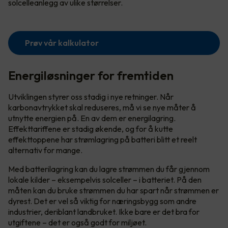
solcelleanlegg av ulike størrelser.
Prøv vår kalkulator
Energiløsninger for fremtiden
Utviklingen styrer oss stadig i nye retninger. Når
karbonavtrykket skal reduseres, må vi se nye måter å
utnytte energien på. En av dem er energilagring.
Effekttariffene er stadig økende, og for å kutte
effekttoppene har strømlagring på batteri blitt et reelt
alternativ for mange.
Med batterilagring kan du lagre strømmen du får gjennom
lokale kilder – eksempelvis solceller – i batteriet. På den
måten kan du bruke strømmen du har spart når strømmen er
dyrest. Det er vel så viktig for næringsbygg som andre
industrier, deriblant landbruket. Ikke bare er det bra for
utgiftene – det er også godt for miljøet.