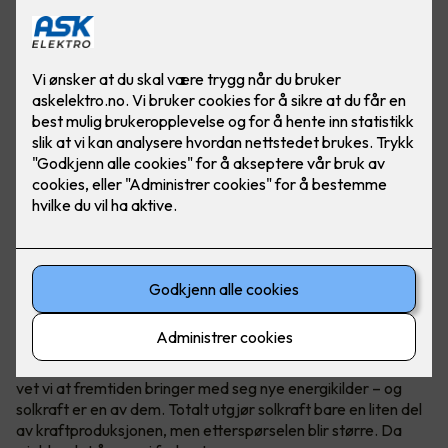
Ved å produsere mye strøm eller all strømmen i et
næringsbygg, kan bedriften din bli helt eller delvis
uavhengig av strømprodusenter!
Vær i forkant, det lønner seg
I Norge er vann vår hovedkilde til fornybar energi. Samtidig
vet vi at fremtiden bringer med seg nye energikilder – og
solkraft er en av dem. Totalt utgjør solkraft bare en liten del
av kraftproduksjonen, men etterspørselen blir større. Da