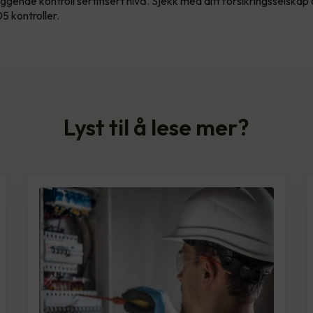
gende kontroll sertifisert nivå. Sjekk med ditt forsikringsselskap
05 kontroller.
Lyst til å lese mer?