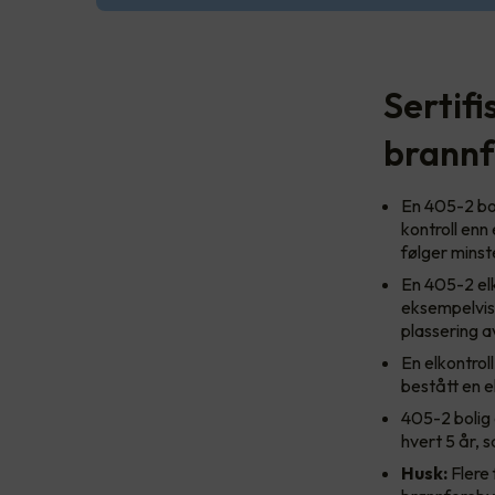
Sertifi
brannf
En 405-2 bol
kontroll enn 
følger minst
En 405-2 elk
eksempelvis 
plassering a
En elkontrol
bestått en 
405-2 bolig 
hvert 5 år, 
Husk:
Flere 