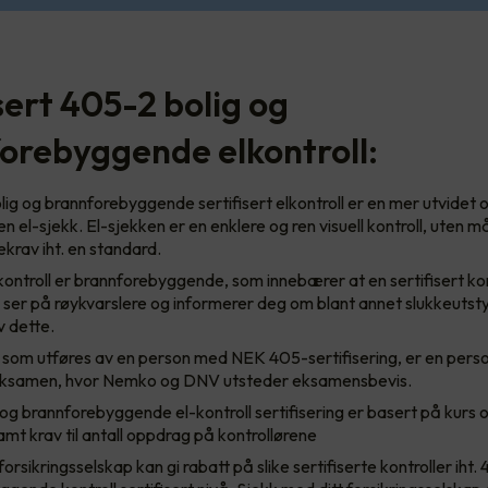
sert 405-2 bolig og
orebyggende elkontroll:
ig og brannforebyggende sertifisert elkontroll er en mer utvidet
en el-sjekk. El-sjekken er en enklere og ren visuell kontroll, uten m
ekrav iht. en standard.
ontroll er brannforebyggende, som innebærer at en sertifisert kon
ser på røykvarslere og informerer deg om blant annet slukkeutst
v dette.
l som utføres av en person med NEK 405-sertifisering, er en pers
eksamen, hvor Nemko og DNV utsteder eksamensbevis.
og brannforebyggende el-kontroll sertifisering er basert på kurs
samt krav til antall oppdrag på kontrollørene
forsikringsselskap kan gi rabatt på slike sertifiserte kontroller iht.