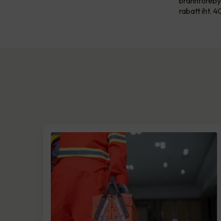
brannforebyg
rabatt iht. 4