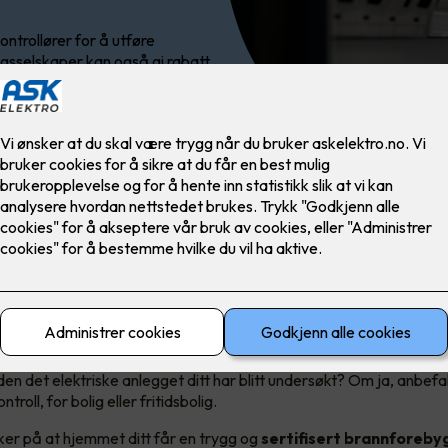
ontrollører for å utføre
ngsselskaper kan også gi rabatt
rannforebyggende elkontroll.
oll for å hindre boligbrann
den det elektriske anlegget ditt har blitt undersøkt? Om ja, anbefal
ontroll, for bolig eller fritidsbolig.
ker på at hjemmet ditt får en trygg og
sertifisert brannforeb