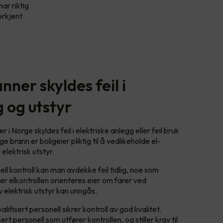
har riktig
erkjent
nner skyldes feil i
g og utstyr
i Norge skyldes feil i elektriske anlegg eller feil bruk
e brann er boligeier pliktig til å vedlikeholde el-
elektrisk utstyr.
l kontroll kan man avdekke feil tidlig, noe som
er elkontrollen orienteres eier om farer ved
av elektrisk utstyr kan unngås.
lifisert personell sikrer kontroll av god kvalitet.
ert personell som utfører kontrollen, og stiller krav til