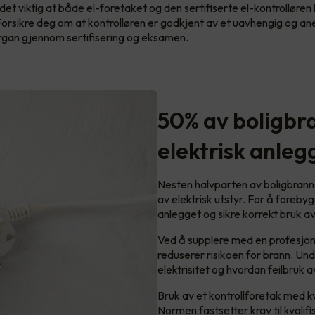
 det viktig at både el-foretaket og den sertifiserte el-kontrolløren 
rsikre deg om at kontrolløren er godkjent av et uavhengig og an
organ gjennom sertifisering og eksamen.
50% av boligbra
elektrisk anleg
Nesten halvparten av boligbranner 
av elektrisk utstyr. For å forebygg
anlegget og sikre korrekt bruk av 
Ved å supplere med en profesjonel
reduserer risikoen for brann. Und
elektrisitet og hvordan feilbruk 
Bruk av et kontrollforetak med kva
Normen fastsetter krav til kvalifis