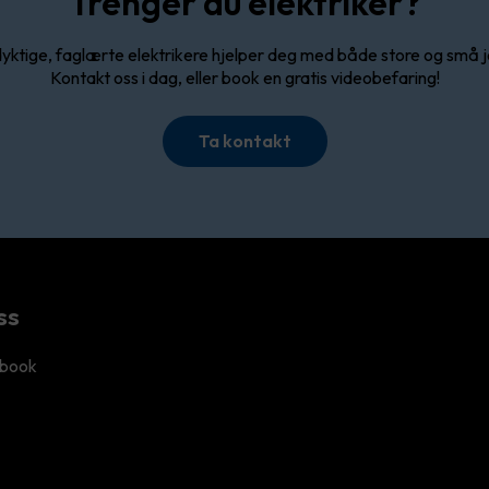
Trenger du elektriker?
yktige, faglærte elektrikere hjelper deg med både store og små 
Kontakt oss i dag, eller book en gratis videobefaring!
Ta kontakt
ss
book