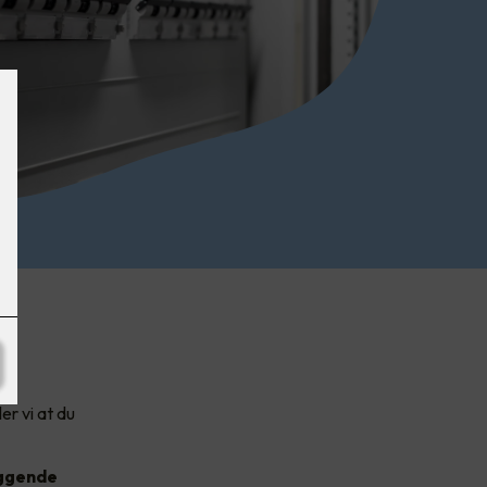
er vi at du
yggende