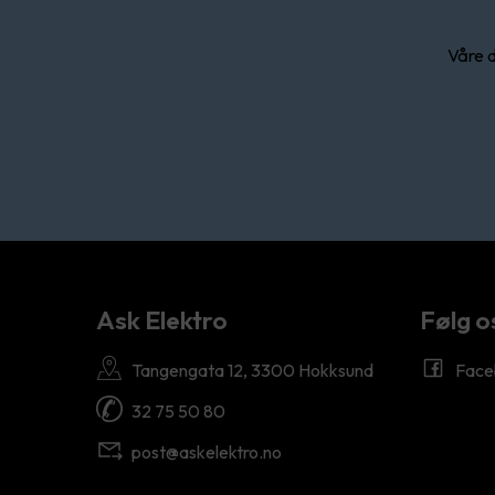
Våre d
Ask Elektro
Følg o
Tangengata 12, 3300 Hokksund
Face
32 75 50 80
post@askelektro.no