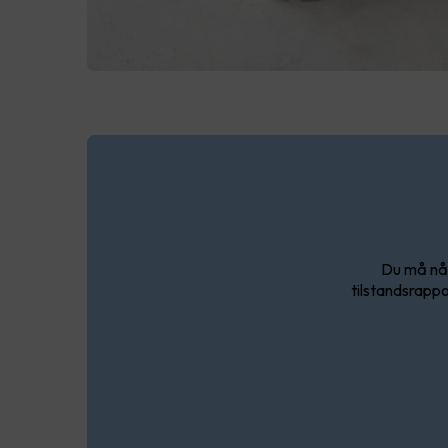
Du må nå 
tilstandsrappo