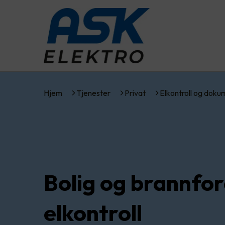
Hjem
Tjenester
Privat
Elkontroll og dok
Bolig og brannfo
elkontroll