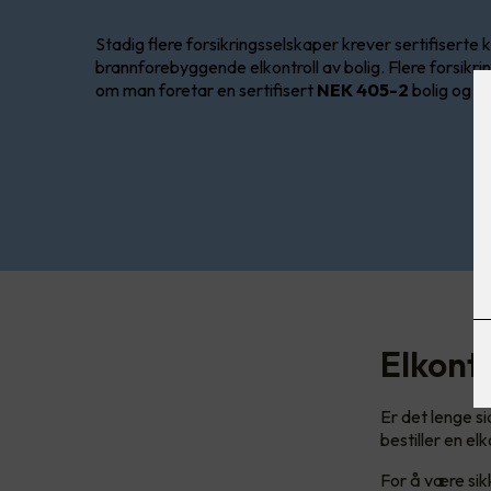
Stadig flere forsikringsselskaper krever sertifiserte k
brannforebyggende elkontroll av bolig. Flere forsikri
om man foretar en sertifisert
NEK 405-2
bolig og b
Elkontr
Er det lenge si
bestiller en elk
For å være sik