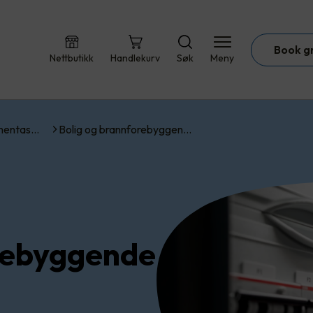
Book g
Nettbutikk
Handlekurv
Søk
Meny
umentas…
Bolig og brannforebyggen…
rebyggende