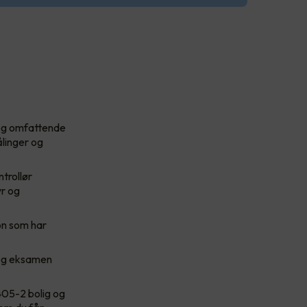
 og omfattende
ålinger og
trollør
yr og
on som har
 og eksamen
 405-2 bolig og