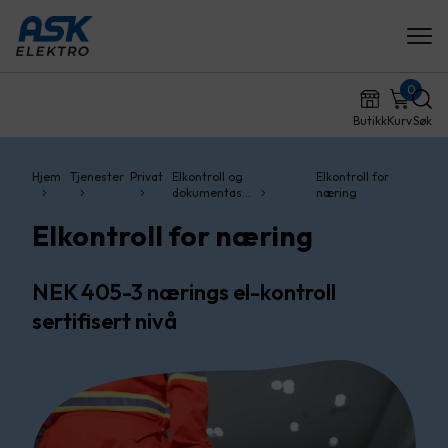
0
Butikk
Kurv
Søk
Hjem
Tjenester
Privat
Elkontroll og
Elkontroll for
dokumentas…
næring
Elkontroll for næring
NEK 405-3 nærings el-kontroll
sertifisert nivå