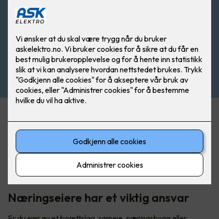
Økende krav om sertifiseringer
Det er et økende krav til å dokumentere kompetanse, og
stadig flere forsikringsselskaper, kommuner, og
bedriftseiere krever sertifiserte kontrollører iht. 405-3
næringskontroll og sertifisert el-kontrollforetak iht. 405-4.
Næringseiere har et viktig ansvar
Er du eier av et borettslag, sameie, næringsbygg eller