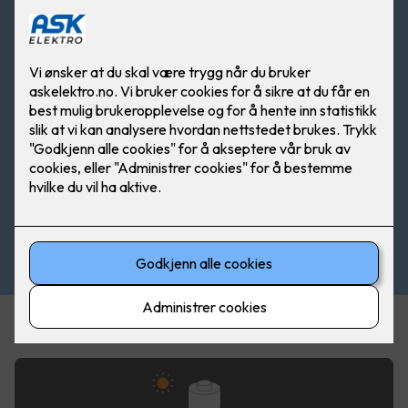
Se hvor mye energi denne familien kan spare på
solceller!
Husstand med fire personer
Forventet årlig
produksjon:
9 000
kWh
Årlig forbruk: