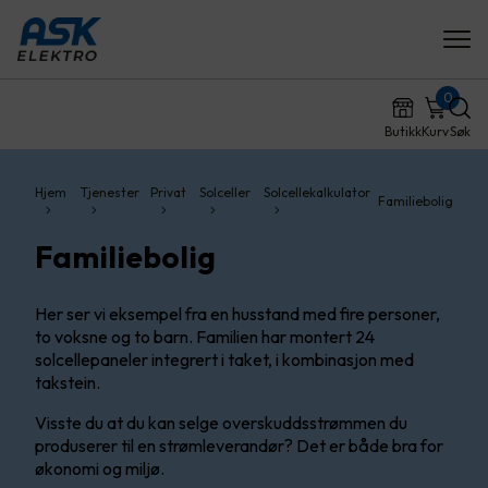
0
Butikk
Kurv
Søk
Hjem
Tjenester
Privat
Solceller
Solcellekalkulator
Familiebolig
Familiebolig
Her ser vi eksempel fra en husstand med fire personer,
to voksne og to barn. Familien har montert 24
solcellepaneler integrert i taket, i kombinasjon med
takstein.
Visste du at du kan selge overskuddsstrømmen du
produserer til en strømleverandør? Det er både bra for
økonomi og miljø.