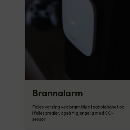
Brannalarm
Felles varsling ved branntilløp i naboleilighet og
i fellesarealer, også tilgjengelig med CO-
sensor.