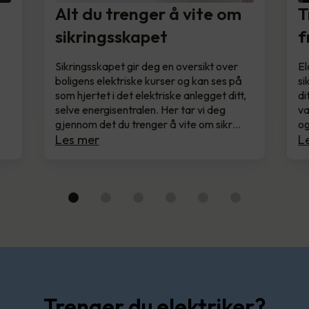
Alt du trenger å vite om
T
sikringsskapet
f
Sikringsskapet gir deg en oversikt over
El
boligens elektriske kurser og kan ses på
si
som hjertet i det elektriske anlegget ditt,
di
selve energisentralen. Her tar vi deg
va
gjennom det du trenger å vite om sikr…
og
Les mer
L
Trenger du elektriker?