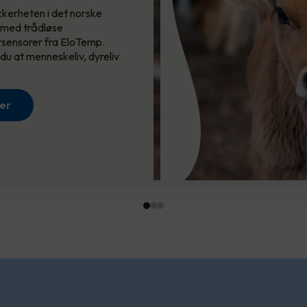
et tryg…
kkerheten i det norske
 med trådløse
Få en tryggere hverdag i ditt sameie og…
sensorer fra EloTemp.
 du at menneskeliv, dyreliv
Les mer
er