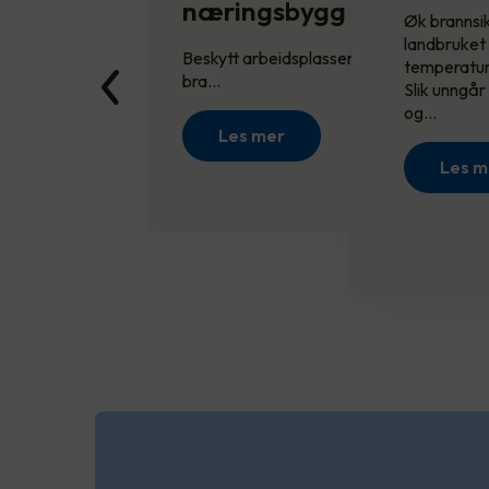
næringsbygg
Øk brannsi
landbruket
Beskytt arbeidsplassen mot innbrudd,
temperatur
bra…
Slik unngår
og…
Les mer
Les m