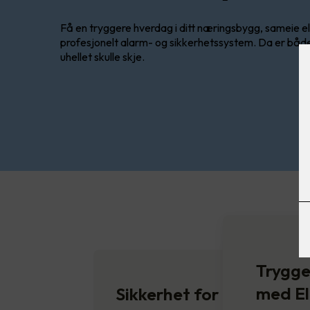
Få en tryggere hverdag i ditt næringsbygg, sameie el
profesjonelt alarm- og sikkerhetssystem. Da er båd
uhellet skulle skje.
Trygge
med E
Sikkerhet for ditt