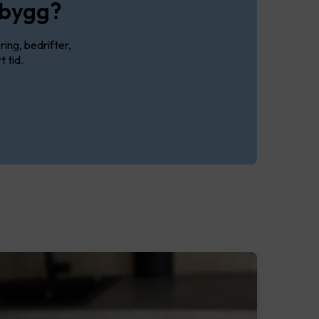
gsbygg?
ing, bedrifter,
t tid.