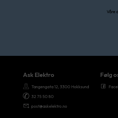
Våre d
Ask Elektro
Følg o
Tangengata 12, 3300 Hokksund
Face
32 75 50 80
post@askelektro.no