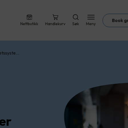
Book g
Nettbutikk
Handlekurv
Søk
Meny
etssyste…
er