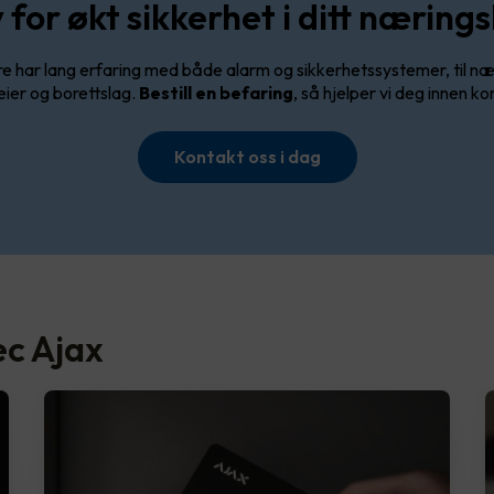
for økt sikkerhet i ditt nærin
re har lang erfaring med både alarm og sikkerhetssystemer, til nær
ier og borettslag.
Bestill en befaring
, så hjelper vi deg innen kor
Kontakt oss i dag
ec Ajax