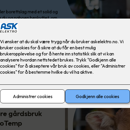
ler borettslag med et solid og
e du og naboen beskyttet, om
re gårdsbruk
loTemp
Sikkerhetssystemet for