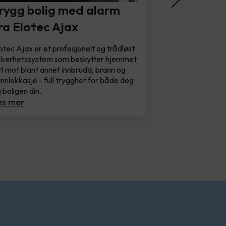
rygg bolig med alarm
ra Elotec Ajax
otec Ajax er et profesjonelt og trådløst
kkerhetssystem som beskytter hjemmet
tt mot blant annet innbrudd, brann og
nnlekkasje - full trygghet for både deg
 boligen din.
es mer